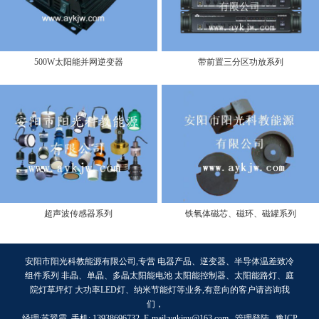
500W太阳能并网逆变器
带前置三分区功放系列
超声波传感器系列
铁氧体磁芯、磁环、磁罐系列
安阳市阳光科教能源有限公司,专营 电器产品、逆变器、半导体温差致冷
组件系列 非晶、单晶、多晶太阳能电池 太阳能控制器、太阳能路灯、庭
院灯草坪灯 大功率LED灯、纳米节能灯等业务,有意向的客户请咨询我
们，
经理:苏翠霞 手机: 13938696732 E-mail:ygkjny@163.com 管理登陆
豫ICP