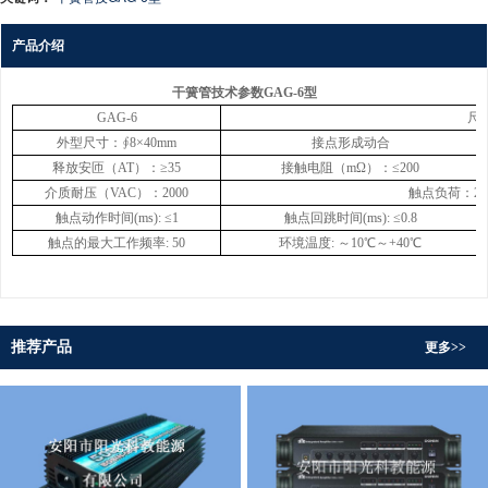
产品介绍
干簧管技术参数GAG-6型
GAG-6
尺
外型尺寸：∮8×40mm
接点形成动合
释放安匝（AT）：≥35
接触电阻（mΩ）：≤200
介质耐压（VAC）：2000
触点负荷：220V
触点动作时间(ms): ≤1
触点回跳时间(ms): ≤0.8
触点的最大工作频率: 50
环境温度: ～10℃～+40℃
推荐产品
更多>>