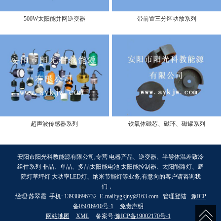
500W太阳能并网逆变器
带前置三分区功放系列
超声波传感器系列
铁氧体磁芯、磁环、磁罐系列
安阳市阳光科教能源有限公司,专营 电器产品、逆变器、半导体温差致冷
组件系列 非晶、单晶、多晶太阳能电池 太阳能控制器、太阳能路灯、庭
院灯草坪灯 大功率LED灯、纳米节能灯等业务,有意向的客户请咨询我
们，
经理:苏翠霞 手机: 13938696732 E-mail:ygkjny@163.com 管理登陆
豫ICP
备05016910号-1
免责声明
网站地图
XML
备案号:
豫ICP备19002170号-1