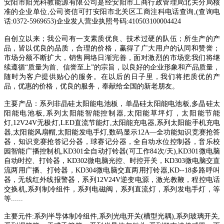
安阳市阳光科教能源有限公司是经安阳市工商行政管理局北关分局核
准的企业单位,公司资信可打安阳市北关区工商注科电话查询,(查询电
话:0372-5969653)企业发人营业执照号码:410503100004424
自创立以来；我公司有一支素质优良、技术过硬的队伍；所生产的产
品，皆以优良的品质，合理的价格，赢得了广大用户的认同和赞誉；
市场分额不断扩大，销售网络日渐完善，面对激烈的市场竞我们将继
续遵循“质量为首、信誉至上”的宗旨，以良好的企业形象和产品质量，
随时为客户提供贴心的服务。在以后的日子里，我们将把质优的产
品，优惠的价格，优良的服务，奉献给全国的新老朋友。
主要产品：系列非晶硅太阳能电池板，单晶硅太阳能电池板,多晶硅太
阳能电池板,系列太阳能智能控制器,太阳能草坪灯，太阳能节能
灯,12V24V无极灯,LED直流节能灯,太阳能充电器,系列太阳能手机充电
器,太阳能风扇帽,太阳能发电手灯,数码显示12A—全功能知识竞赛抢答
器，知识竞赛抢答记分器，球赛记分器，全自动水位控制器，音乐校
园智能广播控制机,KD301全自动打铃器(可工作84次/天),KD301微电脑
自动时控、打铃器，KD302微电脑光控、时控开关，KD303微电脑交直
流两用广播、打铃器，KD304微电脑交直两用打铃器,KD--18多路呼叫
器，无线红外线报警器，系列12V24V逆变电源，激光教鞭，程控电话
交换机,系列制冷组件，系列电磁阀，系列直流灯，系列发电手灯，等
等......
主要元件:系列半导体制冷组件,系列光电开关(槽型光耦),系列玻璃开关,