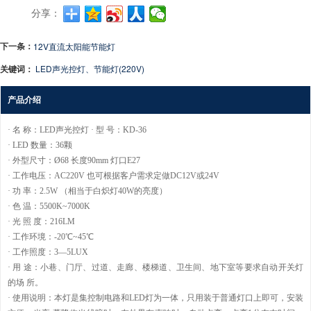
分享：
下一条：
12V直流太阳能节能灯
关键词：
LED声光控灯、节能灯(220V)
产品介绍
· 名 称：LED声光控灯 · 型 号：KD-36
· LED 数量：36颗
· 外型尺寸：Ø68 长度90mm 灯口E27
· 工作电压：AC220V 也可根据客户需求定做DC12V或24V
· 功 率：2.5W （相当于白炽灯40W的亮度）
· 色 温：5500K~7000K
· 光 照 度：216LM
· 工作环境：-20℃~45℃
· 工作照度：3—5LUX
· 用 途：小巷、门厅、过道、走廊、楼梯道、卫生间、地下室等要求自动开关灯
的场 所。
· 使用说明：本灯是集控制电路和LED灯为一体，只用装于普通灯口上即可，安装