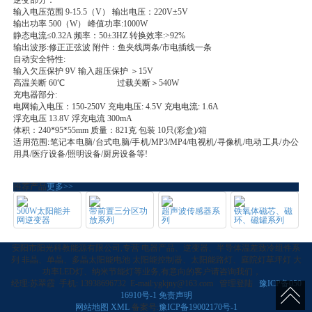
逆变部分：
输入电压范围 9-15.5（V） 输出电压：220V±5V
输出功率 500（W） 峰值功率:1000W
静态电流≤0.32A 频率：50±3HZ 转换效率:>92%
输出波形:修正正弦波 附件：鱼夹线两条/市电插线一条
自动安全特性:
输入欠压保护 9V 输入超压保护 ＞15V
高温关断 60℃ 过载关断＞540W
充电器部分:
电网输入电压：150-250V 充电电压: 4.5V 充电电流: 1.6A
浮充电压 13.8V 浮充电流 300mA
体积：240*95*55mm 质量：821克 包装 10只(彩盒)/箱
适用范围:笔记本电脑/台式电脑/手机/MP3/MP4/电视机/寻像机/电动工具/办公
用具/医疗设备/照明设备/厨房设备等!
推荐产品
更多>>
500W太阳能并
带前置三分区功
超声波传感器系
铁氧体磁芯、磁
网逆变器
放系列
列
环、磁罐系列
安阳市阳光科教能源有限公司,专营 电器产品、逆变器、半导体温差致冷组件系
列 非晶、单晶、多晶太阳能电池 太阳能控制器、太阳能路灯、庭院灯草坪灯 大
功率LED灯、纳米节能灯等业务,有意向的客户请咨询我们，
经理:苏翠霞 手机: 13938696732 E-mail:ygkjny@163.com 管理登陆
豫ICP备050
16910号-1
免责声明
网站地图
XML
备案号:
豫ICP备19002170号-1