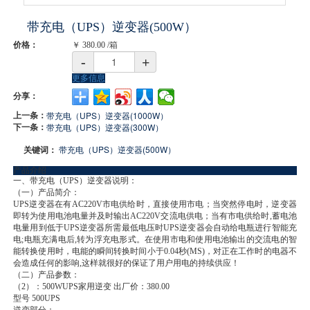
带充电（UPS）逆变器(500W）
价格：
￥
380.00
/箱
-
+
更多信息
分享：
上一条：
带充电（UPS）逆变器(1000W）
下一条：
带充电（UPS）逆变器(300W）
关键词：
带充电（UPS）逆变器(500W）
产品介绍
一、带充电（UPS）逆变器说明：
（一）产品简介：
UPS逆变器在有AC220V市电供给时，直接使用市电；当突然停电时，逆变器
即转为使用电池电量并及时输出AC220V交流电供电；当有市电供给时,蓄电池
电量用到低于UPS逆变器所需最低电压时UPS逆变器会自动给电瓶进行智能充
电;电瓶充满电后,转为浮充电形式。在使用市电和使用电池输出的交流电的智
能转换使用时，电能的瞬间转换时间小于0.04秒(MS)，对正在工作时的电器不
会造成任何的影响,这样就很好的保证了用户用电的持续供应！
（二）产品参数：
（2）：500WUPS家用逆变 出厂价：380.00
型号 500UPS