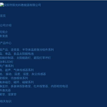
很遗憾，因您的浏览器版本过低导致无法获得最佳浏览体验，推荐下载安装谷歌浏览器！
首页
公司介绍
司简介
誉资质
产品中心
器产品、逆变器、半导体温差致冷组件系列
晶、单晶、多晶太阳能电池
阳能控制器、太阳能路灯、庭院灯草坪灯
功率LED灯
共广播系列
电、超声、气体传感器系列
焰、 振动、温度、湿度、灰尘传感器
变模块、功放模块系列
氧体磁芯、磁环、磁罐系列
像监控、多媒体投影教室、红外报警器、内部程控电话
外激光器
簧管、湿簧管
相关知识