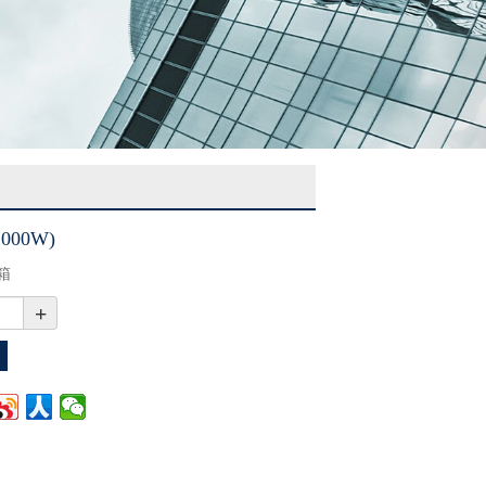
00W)
/箱
+