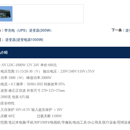
条：
下一条：
带充电（UPS）逆变器(300W）
逆
词：
逆变器(逆变电源1000W)
品介绍
AY LDC-1000W 12V 24V 单价:660元
电压范围 11-15/20-30（V） 输出电压：220V/240V/110V±5%V
功率 1000（W） 峰值功率:2000W
电流＜0.5 频率：50/60±3HZ 转换效率:95%
波形:修正正弦波 外形尺寸:270×125×57mm
2000克 包装 6只/箱
安全特性:
欠压保护 10V±0.5V 输入超压保护 ＞16V
温关断 60℃ 过载关断 1100W
范围:笔记本电脑/手机/MP3/MP4/电视机/寻像机/电动工具/办公用具/医疗设备/照明设