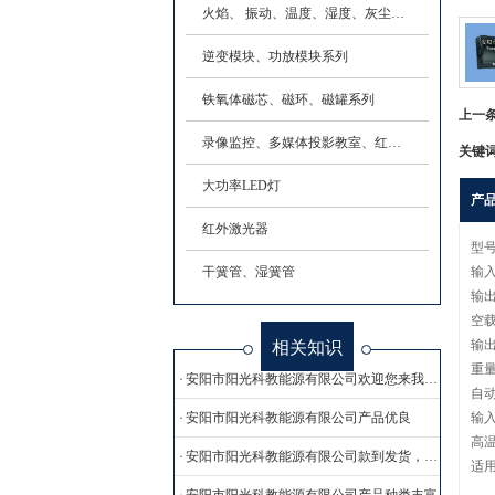
火焰、 振动、温度、湿度、灰尘传感器
逆变模块、功放模块系列
铁氧体磁芯、磁环、磁罐系列
上一
录像监控、多媒体投影教室、红外报警器、内部程控电话
关键
大功率LED灯
产
红外激光器
型号:
干簧管、湿簧管
输入
输出
空载
相关知识
输出
重量
安阳市阳光科教能源有限公司欢迎您来我公司作客，莅临指导
自动
安阳市阳光科教能源有限公司产品优良
输入
高
安阳市阳光科教能源有限公司款到发货，质量三包
适用