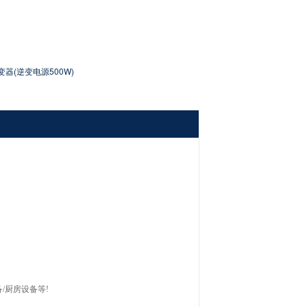
变器(逆变电源500W)
备/厨房设备等!