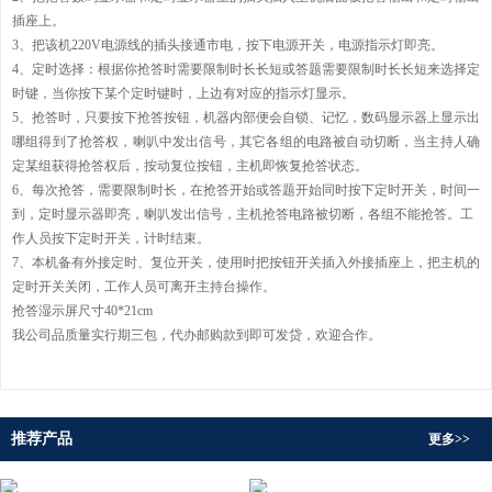
插座上。
3、把该机220V电源线的插头接通市电，按下电源开关，电源指示灯即亮。
4、定时选择：根据你抢答时需要限制时长长短或答题需要限制时长长短来选择定
时键，当你按下某个定时键时，上边有对应的指示灯显示。
5、抢答时，只要按下抢答按钮，机器内部便会自锁、记忆，数码显示器上显示出
哪组得到了抢答权，喇叭中发出信号，其它各组的电路被自动切断，当主持人确
定某组获得抢答权后，按动复位按钮，主机即恢复抢答状态。
6、每次抢答，需要限制时长，在抢答开始或答题开始同时按下定时开关，时间一
到，定时显示器即亮，喇叭发出信号，主机抢答电路被切断，各组不能抢答。工
作人员按下定时开关，计时结束。
7、本机备有外接定时、复位开关，使用时把按钮开关插入外接插座上，把主机的
定时开关关闭，工作人员可离开主持台操作。
抢答湿示屏尺寸40*21cm
我公司品质量实行期三包，代办邮购款到即可发贷，欢迎合作。
推荐产品
更多>>