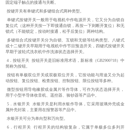
固定端子触点的接通与关断。
按键开关有单键式和多键组合式两种类型。
单键式按键开关一般用于电视机中作电源开关，它又分为自锁自
复位式（这种开关按一下即接通自锁，再按一下则断开复位）和无
锁式（不能锁定，按动时接通，松手后复位）两种结构。
多键组合式按键开关分为自锁、互锁和无锁等结构类型。八键式
或十二键开关早期用于电视机中作节目预选开关，四键式按键开关
早期于波轮式洗衣机中作洗涤状态选择开关。
4．按钮开关 按钮开关是旧标准用术语，新标准（GB2900?18）中
简称为按钮。
按钮有单极双位开关或双极双位开关，它按动能与用途又分为起
动按钮、复位按钮、检查按钮、控制按钮、限位按钮等多种。
微型按钮用导电橡胶或金属片等作导体，可作为状态选择开关，
用于小型半导体收音机、遥控器、验钞器等产品中。
5．水银开关 水银开关是利用水银作导体，它采用玻璃外壳或金
属外壳封装，主要用在报警器等产品中。
水银开关可分为单向型和万向型。
6．行程开关 行程开关的结构较复杂，它属于单极多位多列开